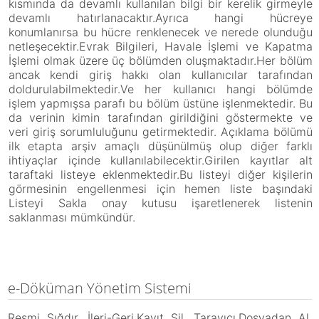
kısmında da devamlı kullanılan bilgi bir kerelik girmeyle
devamlı hatırlanacaktır.Ayrıca hangi hücreye
konumlanırsa bu hücre renklenecek ve nerede olunduğu
netleşecektir.Evrak Bilgileri, Havale İşlemi ve Kapatma
İşlemi olmak üzere üç bölümden oluşmaktadır.Her bölüm
ancak kendi giriş hakkı olan kullanıcılar tarafından
doldurulabilmektedir.Ve her kullanıcı hangi bölümde
işlem yapmışsa parafı bu bölüm üstüne işlenmektedir. Bu
da verinin kimin tarafından girildiğini göstermekte ve
veri giriş sorumluluğunu getirmektedir. Açıklama bölümü
ilk etapta arşiv amaçlı düşünülmüş olup diğer farklı
ihtiyaçlar içinde kullanılabilecektir.Girilen kayıtlar alt
taraftaki listeye eklenmektedir.Bu listeyi diğer kişilerin
görmesinin engellenmesi için hemen liste başındaki
Listeyi Sakla onay kutusu işaretlenerek listenin
saklanması mümkündür.
e-Döküman Yönetim Sistemi
Resmi Sığdır, İleri-Geri,Kayıt Sil, Tarayıcı,Dosyadan Al,